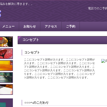
悩みを解決に導きます。。
電話でのご予
メニュー
お知らせ
アクセス
ご予約
コンセプト
コンセプト
ここにコンセプト説明が入ります。ここにコンセプト説明が
入ります。ここにコンセプト説明が入ります。ここにコンセ
プト説明が入ります。ここにコンセプト説明が入ります。こ
こにコンセプト説明が入ります。ここにコンセプト説明が入
ります。ここにコンセプト説明が入ります。ここにコンセプ
ト説明が入ります。ここにコンセプト説明が入ります。
○○○へのこだわり