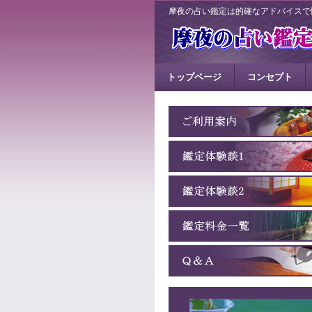
摩夜の占い鑑定は的確なアドバイスで
トップページ
コンセプト