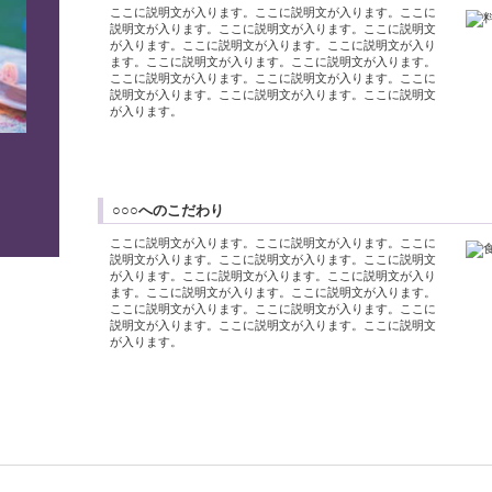
ここに説明文が入ります。ここに説明文が入ります。ここに
説明文が入ります。ここに説明文が入ります。ここに説明文
が入ります。ここに説明文が入ります。ここに説明文が入り
ます。ここに説明文が入ります。ここに説明文が入ります。
ここに説明文が入ります。ここに説明文が入ります。ここに
説明文が入ります。ここに説明文が入ります。ここに説明文
が入ります。
○○○へのこだわり
ここに説明文が入ります。ここに説明文が入ります。ここに
説明文が入ります。ここに説明文が入ります。ここに説明文
が入ります。ここに説明文が入ります。ここに説明文が入り
ます。ここに説明文が入ります。ここに説明文が入ります。
ここに説明文が入ります。ここに説明文が入ります。ここに
説明文が入ります。ここに説明文が入ります。ここに説明文
が入ります。