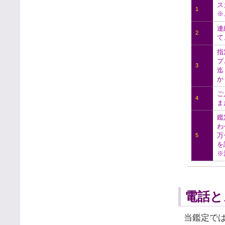
ス
1
※
連
2
て
指
プ
3
迄
か
ご
4
ま
鑑
わ
万
5
を
※
電話と
当鑑定で