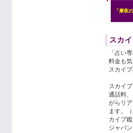
「摩夜
スカイ
「占い専
料金も気
スカイプ
スカイプ
通話料、
がらリア
ます。（
カイプ鑑
ジャパン