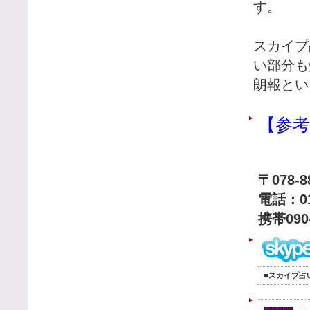
す。
スカイプ
い部分も
朗報とい
【参考
〒078
電話：01
携帯090-
■
スカイプ占