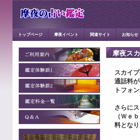
トップページ
摩夜イベント
関連サイト
お知らせ
摩夜ス
スカイプ
通話料が
トフォン
さらに
ス
（Ｗｅｂ
料
となり