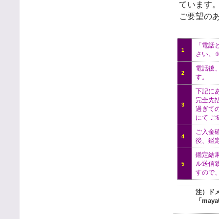
ています
ご要望の
「電話
1
さい。
電話後
2
す。
下記に
完全先
3
過ぎて
にて 
ご入金
4
後、鑑
鑑定結
ル送信
5
すので
注）ド
「may