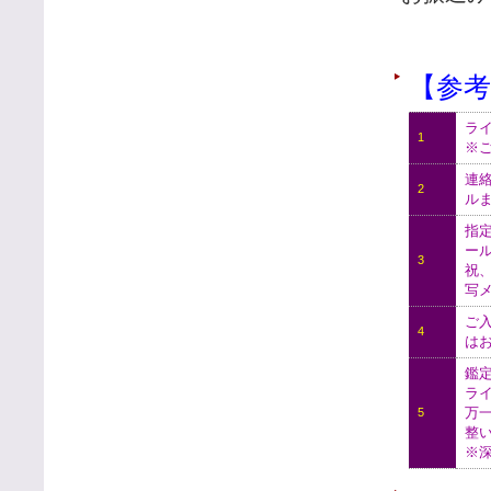
【参考
ラ
1
※
連
2
ル
指
ー
3
祝
写
ご
4
は
鑑
ラ
万
5
整
※