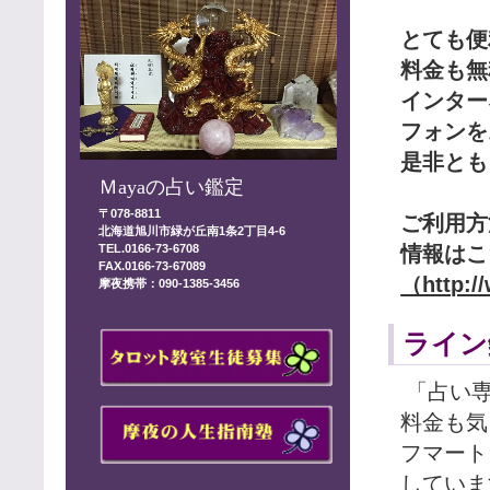
とても便
料金も無
インター
フォンを
是非とも
Ｍayaの占い鑑定
〒078-8811
ご利用方
北海道旭川市緑が丘南1条2丁目4-6
情報はこ
TEL.0166-73-6708
FAX.0166-73-67089
（http:/
摩夜携帯：090-1385-3456
ライン
「占い
料金も気
フマート
していま